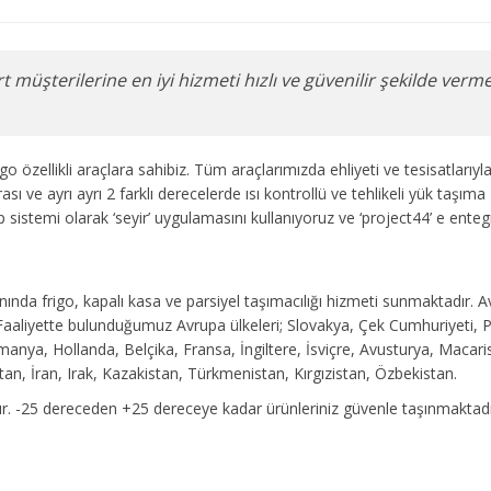
üşterilerine en iyi hizmeti hızlı ve güvenilir şekilde verme
zellikli araçlara sahibiz. Tüm araçlarımızda ehliyeti ve tesisatlarıyla 
ı ve ayrı ayrı 2 farklı derecelerde ısı kontrollü ve tehlikeli yük taşıma
p sistemi olarak ‘seyir’ uygulamasını kullanıyoruz ve ‘project44’ e enteg
lanında frigo, kapalı kasa ve parsiyel taşımacılığı hizmeti sunmaktadır. 
 Faaliyette bulunduğumuz Avrupa ülkeleri; Slovakya, Çek Cumhuriyeti, 
anya, Hollanda, Belçika, Fransa, İngiltere, İsviçre, Avusturya, Macari
an, İran, Irak, Kazakistan, Türkmenistan, Kırgızistan, Özbekistan.
ur. -25 dereceden +25 dereceye kadar ürünleriniz güvenle taşınmaktadı