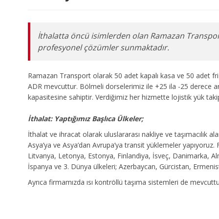
İthalatta öncü isimlerden olan Ramazan Transport m
profesyonel çözümler sunmaktadır.
Ramazan Transport olarak 50 adet kapalı kasa ve 50 adet frigo ö
ADR mevcuttur. Bölmeli dorselerimiz ile +25 ila -25 derece aras
kapasitesine sahiptir. Verdiğimiz her hizmette lojistik yük taki
İthalat: Yaptığımız Başlıca Ülkeler;
İthalat ve ihracat olarak uluslararası nakliye ve taşımacılık a
Asya’ya ve Asya’dan Avrupa’ya transit yüklemeler yapıyoruz.
Litvanya, Letonya, Estonya, Finlandiya, İsveç, Danimarka, Alm
İspanya ve 3. Dünya ülkeleri; Azerbaycan, Gürcistan, Ermenist
Ayrıca firmamızda ısı kontröllü taşıma sistemleri de mevcutt