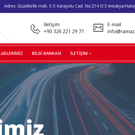
Adres: Güzelbirlik mah. E-5 Karayolu Cad. No:214 D:3 Antakya/Hata
İletişim
E-mail
+90 326 221 29 71
info@ramaz
LGELERİMİZ
BİLGİ BANKASI
İLETİŞİM
imiz