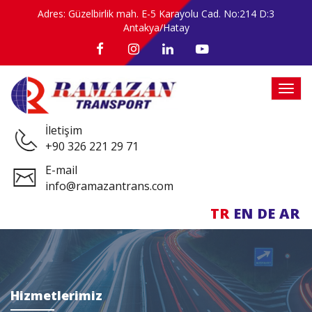
Adres: Güzelbirlik mah. E-5 Karayolu Cad. No:214 D:3
Antakya/Hatay
İletişim
+90 326 221 29 71
E-mail
info@ramazantrans.com
TR
EN
DE
AR
Hizmetlerimiz