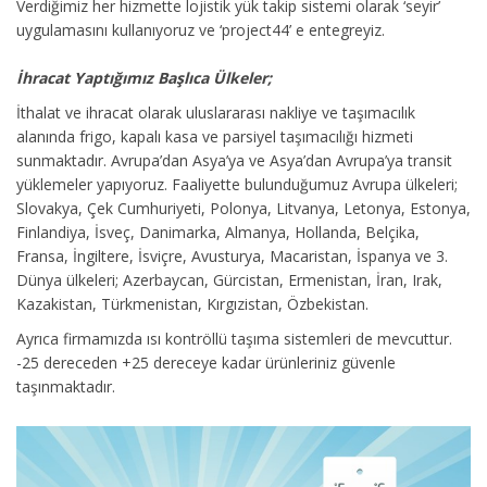
Verdiğimiz her hizmette lojistik yük takip sistemi olarak ‘seyir’
uygulamasını kullanıyoruz ve ‘project44’ e entegreyiz.
İhracat Yaptığımız Başlıca Ülkeler;
İthalat ve ihracat olarak uluslararası nakliye ve taşımacılık
alanında frigo, kapalı kasa ve parsiyel taşımacılığı hizmeti
sunmaktadır. Avrupa’dan Asya’ya ve Asya’dan Avrupa’ya transit
yüklemeler yapıyoruz. Faaliyette bulunduğumuz Avrupa ülkeleri;
Slovakya, Çek Cumhuriyeti, Polonya, Litvanya, Letonya, Estonya,
Finlandiya, İsveç, Danimarka, Almanya, Hollanda, Belçika,
Fransa, İngiltere, İsviçre, Avusturya, Macaristan, İspanya ve 3.
Dünya ülkeleri; Azerbaycan, Gürcistan, Ermenistan, İran, Irak,
Kazakistan, Türkmenistan, Kırgızistan, Özbekistan.
Ayrıca firmamızda ısı kontröllü taşıma sistemleri de mevcuttur.
-25 dereceden +25 dereceye kadar ürünleriniz güvenle
taşınmaktadır.