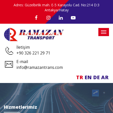
Adres: Güzelbirlik mah. E-5 Karayolu Cad. No:214 D:3
Antakya/Hatay
İletişim
+90 326 221 29 71
E-mail
info@ramazantrans.com
TR
EN
DE
AR
Hizmetlerimiz