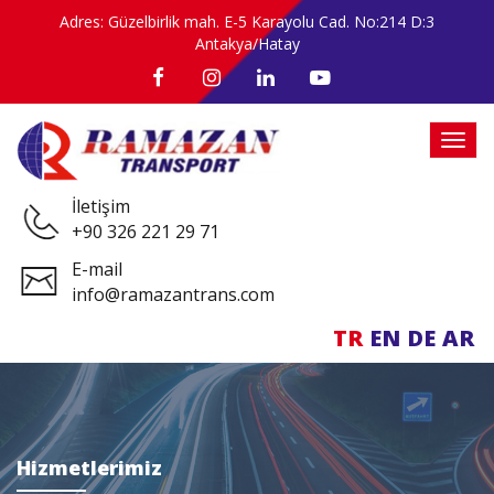
Adres: Güzelbirlik mah. E-5 Karayolu Cad. No:214 D:3
Antakya/Hatay
İletişim
+90 326 221 29 71
E-mail
info@ramazantrans.com
TR
EN
DE
AR
Hizmetlerimiz