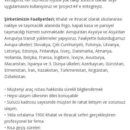
uygulamasını kullanıyoruz ve ‘project44’ e entegreyiz.
Şirketimizin Faaliyetleri;
ithalat ve ihracat olarak uluslararası
nakliye ve taşımacılık alanında frigo, kapalı kasa ve parsiyel
taşımacılığı hizmeti sunmaktadır. Avrupa’dan Asya’ya ve Asya’dan
Avrupa’ya transit yüklemeler yapıyoruz. Faaliyette bulunduğumuz
Avrupa ülkeleri; Slovakya, Çek Cumhuriyeti, Polonya, Litvanya,
Letonya, Estonya, Finlandiya, İsveç, Danimarka, Almanya,
Hollanda, Belçika, Fransa, İngiltere, İsviçre, Avusturya,
Macaristan, İspanya ve 3. Dünya ülkeleri; Azerbaycan, Gürcistan,
Ermenistan, İran, Kazakistan, Türkmenistan, Kırgızistan,
Özbekistan.
• Müşteriyi araç rotası hakkında sürekli bilgilendirmek
• Hepsi ulaşım ülkesinin dilini konuşabilir
• Sürücü kadrosu sayesinde müşteri ile rahat iletişim ve sorunsuz
ulaşım.
• Yılda ortalama 1900 ithalat ve ihracat seferi gerçekleştiren
profesyonel bir firma.
• Kısa geçiş süreleri